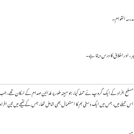
مدرسہ القوام۔
یر ، اور اخلاق کا درس دیتا ہے۔
حسین نجفی پر 6 جنوری 1999ء کو مسلح افراد کے ایک گروپ نے حملہ کیا، جو مبینہ طور پر فدائین صدام کے ارکا
حملے میں، جس میں ایک دستی بم کا استعمال بھی شامل تھا، جس کے نتیجے میں تین افراد ہ