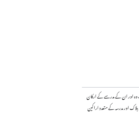
ن تھے، جب وہ اور ان کے مدرسے کے ارکان
لاک اور مدرسہ کے متعدد اراکین