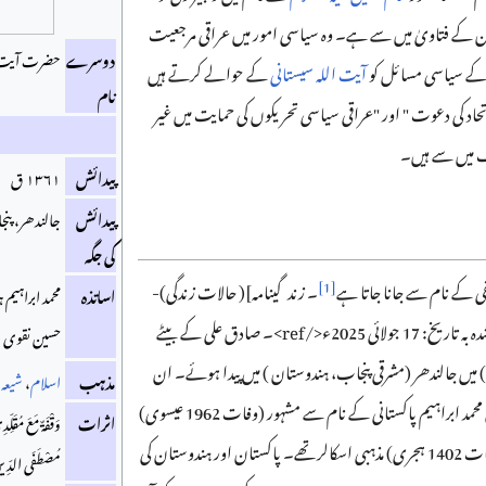
ان کے فتاویٰ میں سے ہے۔ وہ سیاسی امور میں عراقی مرجعیت
دوسرے
حضرت آیت ال
ق کے سیاسی مسائل کو
آیت اللہ سیستانی
کے حوالے کرتے ہیں
نام
اد کی دعوت " اور "عراقی سیاسی تحریکوں کی حمایت میں غیر
 میں سے ہیں۔
پیدائش
۱۳۶۱ ق
پیدائش
جالندھر، پن
کی جگہ
]
1
[
جفی کے نام سے جانا جاتا ہے
۔ زندگینامه]( حالات زندگی)-
اساتذہ
محمد ابراہیم
شائع شدہ از: 1 جنوری 2019ء- اخذ شدہ بہ تاریخ: 17 جولائی 2025ء</ref>۔ صادق علی کے بیٹے
حسین نقوی
136 ہجری (1942 عیسوی) میں جالندھر (مشرقی پنجاب، ہندوستان ) میں پیدا ہوئے۔ ان
مذہب
اسلام
،
شیعہ
کے دادا محمد ابراہیم بن عبداللہ، شیخ محمد ابراہیم پاکستانی کے نام سے مشہور (وفات 1962 عیسوی)
اثرات
وَقْفَةٌ مَعَ مُقَلِّد
اور ان کے چچا مولانا خادم حسین (وفات 1402 ہجری) مذہبی اسکالر تھے۔ پاکستان اور ہندوستان کی
مُصْطَفَی الدِّینِ