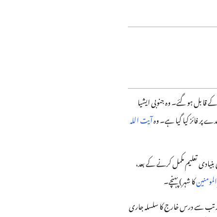
 قابل ہو گئے۔ وہ جنوبی ایشیا
ے پر فائز کیا گیا ہے۔ وہ
آیت اللہ
یں وہاں اپنی بنیادی تعلیم مکمل کرنے کے بعد،
المومنین
کا شہر) پہنچے۔
اور تب سے درس خارج کا سلسلہ جاری