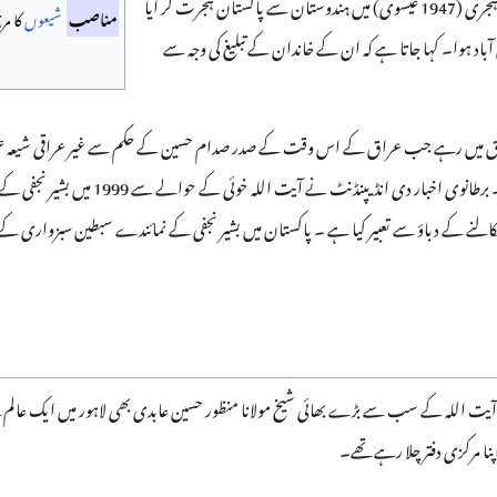
تقسیم کے بعد ، ان کا خاندان 1366 ہجری (1947 عیسوی) میں ہندوستان سے پاکستان ہجرت کر آیا
مناصب
شیعوں
کا مرج
ں آباد ہوا۔ کہا جاتا ہے کہ ان کے خاندان کے تبلیغ کی وجہ سے
عراق میں رہے جب عراق کے اس وقت کے صدر صدام حسین کے حکم سے غیر عراقی شیعہ علماء
۔ برطانوی اخبار دی انڈیپنڈنٹ نے آیت ا
لنے کے دباؤ سے تعبیر کیا ہے ۔ پاکستان میں بشیر نجفی کے نمائندے سبطین سبزواری
پنا مرکزی دفتر چلا رہے تھے۔