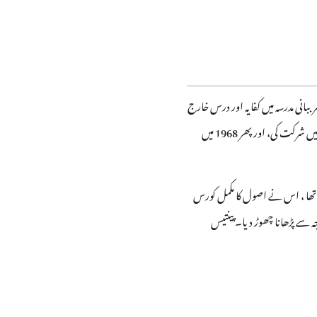
رببانی مدرسہ میں کفایہ اور درس خارج
کے کچھ حصے کی تعلیم حاصل کی۔ انہوں نے سات سال سے زائد عرصے تک محمد روحانی کے فقہ اور اصول فقہ کے درس خارج میں شرکت کی، اور پھر 1968 میں
ھا ، اس نے اصول کا مکمل کورس
سے پڑھانا چھوڑ دیا۔ پینتیس