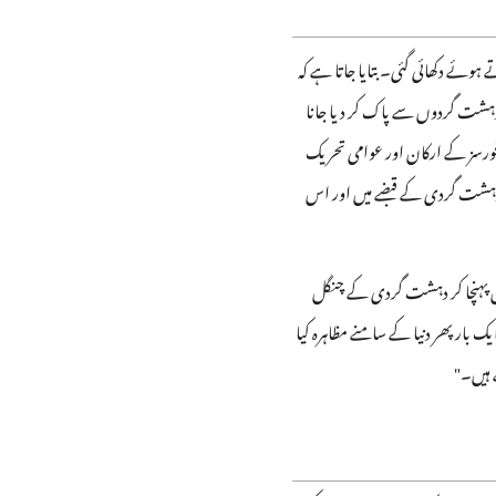
ئے دکھائی گئی۔ بتایا جاتا ہے کہ
دہشت گردوں سے پاک کر دیا جانا
فورسز کے ارکان اور عوامی تحریک
ے۔ دہشت گردی کے قبضے میں اور اس
صان پہنچا کر دہشت گردی کے چنگل
ار پھر دنیا کے سامنے مظاہرہ کیا
 ہیں۔"