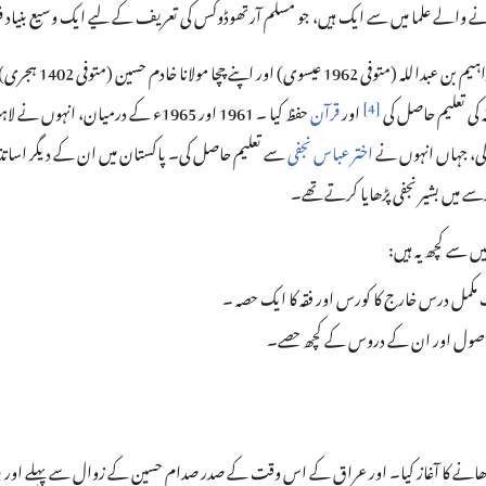
ے والے علما میں سے ایک ہیں، جو مسلم آرتھوڈوکس کی تعریف کے لیے ایک وسیع بنیاد ف
انہوں نے لاہور میں اپنے دادا 
]
4
[
قہ کی تعلیم حاصل کی
اور
قرآن
حفظ کیا ۔ 1961 اور 1965ء کے درمیان، انہو
 کی، جہاں انہوں نے
اختر عباس نجفی
سے تعلیم حاصل کی۔ پاکستان میں ان کے دیگر اساتذ
 میں بشیر نجفی پڑھایا کرتے تھے۔
 سے کچھ یہ ہیں:
ک مکمل درس خارج کا کورس اور فقہ کا ایک حصہ ۔
یۂ الاصول اور ان کے دروس کے کچھ حصے۔
ں کلاسز پڑھانے کا آغاز کیا۔ اور عراق کے اس وقت کے صدر صدام حسین کے زوال سے پہلے اور بع