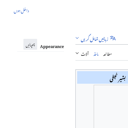
داخل ہوں
زبانیں شامل کریں
چھپائیں
Appearance
مطالعہ
ماخذ
آلات
بشیر نجفی