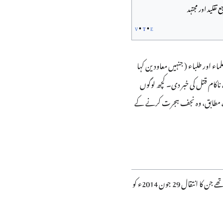
ع تقلید اور مجتہد
v
t
e
 اور طلباء ( جنہیں معاودین کہا
للہ خوئی کے حوالے سے 1999 میں بشیر نجفی کے ناکام قتل کی خبر دی۔ کچھ لوگوں
 کے مطابق، وہ نجف ہجرت کرنے کے
اس کے 3 بھائی اور ایک بہن ہے۔ آیت اللہ کے سب سے بڑے بھائی شیخ مولانا منظور حسین عابدی بھی لاہور میں ایک عالم تھے جن کا انتقال 29 جون 2014ء کو