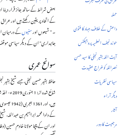
حوزہ نجف العلمیہ پروجیکٹس کے ذیلی قطعہ پر جائیں
بعض شرائط کے ساتھ جائز قرار دینا 
حملہ
کے اتحاد پر یقین رکھتے ہیں اور عرا
داعش کے خلاف جہاد کا فتوی
۔ " شیعوں اور
سنیوں
کے درمیان اتح
جانبداری" ان کے دیگر سیاسی موقف
حوزہ نجف العلمیہ پروجیکٹس
آیت اللہ بشیر نجفی کا سید حسن
سوانح عمری
نصراللہ کو خراج عقیدت
حافظ بشیر حسین نجفی، جسے شیخ بشیر ن
سیاسی نظریات
آثار کے ذیلی قطعہ پر جائیں
دیگر آراء
ہیں، اور 1
آثار
مرجعیت کا دور