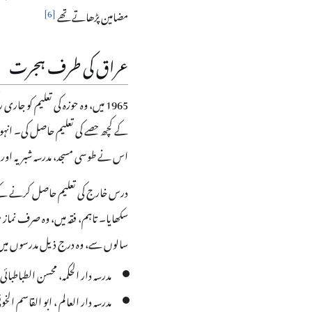
]
6
[
مضامین پڑھاتے تھے
عراق کی طرف ہجرت
1965 میں، وہ حوزہ کی تعلیم کو 
اس نے طوسی مسجد، مدرسہ شبریہ اور ہ
درس خارج کی تعلیم حاصل کرنے کے
سکھایا۔ تاہم، فقہ میں، وہ صرف نما
سالوں سے، وہ درج ذیل مدرسوں میں
مدرسہ دار الحکمہ، محسن الطباطبا
مدرسہ دار العالم ، ابو القاسم ال