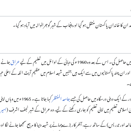
ان کا خاندان پاکستان منتقل ہو گیا اور پنجاب کے شہر گوجرانوالہ میں آباد ہو گیا۔
بعد وہ 1960ء کی دہائی کے اوائل میں تعلیم کے لیے
عراق
جانے کے
 ان چند پاکستانیوں میں سے ایک ہیں جنہیں شیعہ اسلام میں عظیم آیت اللہ کے اعلیٰ عہد
ے۔
ہور کے ایک دینی درسگاہ میں حاصل کی جسے
جامعہ المنتظر
کہا جاتا ہے۔ 1965ء م
یٰ اسلامی تعلیم میں اپنی تعلیم کو جاری رکھنے کے لیے، وہ عراق کے شہر نجف اشرف (
امیر 
ہ اور تدریس) کے ساتھ رہے، آخر کار بڑے پیمانے پر شیعہ دنیا کا مرجع سمجھا جانے لگا 