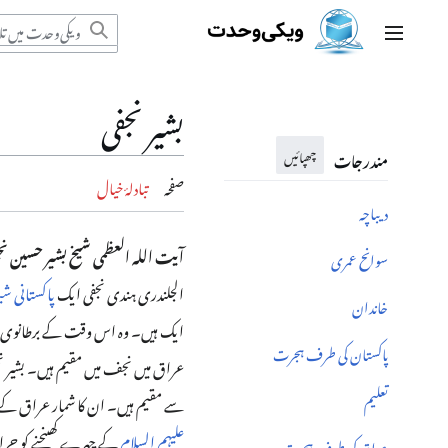
ندرجات
مرکزی مینو
ا
خ
بشیر نجفی
ریں
چھپائیں
مندرجات
صفحہ
تبادلۂ خیال
دیباچہ
آیت اللہ العظمی شیخ بشیر حسین ن
سوانح عمری
الجلندری ہندی نجفی ایک
پاکستانی
شیع
خاندان
ایک ہیں۔ وہ اس وقت کے برطانوی ہن
پاکستان کی طرف ہجرت
عراق میں نجف میں مقیم ہیں۔ بشیر ن
تعلیم
سے مقیم ہیں۔ ان کا شمار عراق کے ش
علیہم السلام
کے چہرے کھینچنے کو حرام
عراق کی طرف ہجرت