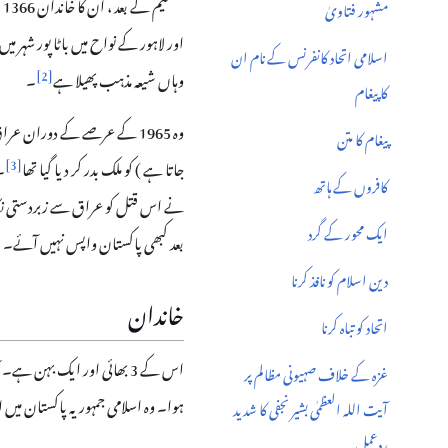
مشہور فتاویٰ
اور لاہور کے نواح میں باٹا پور شہر می
اسلامی اتحاد کانفرنس کے نام ان
]
2
[
وہاں شیعہ مذہب پھیلا ہے
۔
کا پیغام
وہ 1965 کے عرصے کے دوران 
پیغام کا متن
]
3
[
جاتا ہے ) کو ملک بدر کر دیا گیا تھا
کافروں کے ہاتھ
نے اس قتل کو عراق سے زبردستی نکا
ایک محور کے گرد
بعد کبھی پاکستان واپس نہیں آئے۔
دین اسلام کو نافذ کرنا
خاندان
اتحاد کو تباہ کرنا
غزہ کے خلاف صہیونی مظالم پر
ہوا۔ وہ اسلامی جمہوریہ پاکستان میں ا
آیت اللہ العظمٰی بشیر نجفی کا شدید
ردعمل