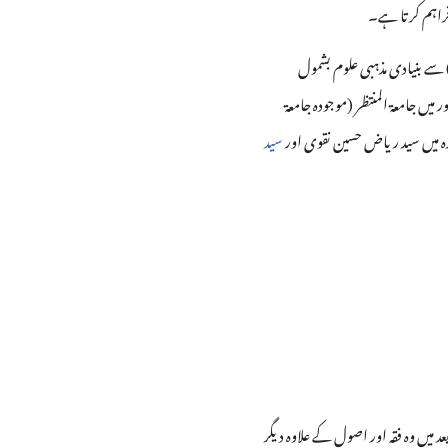
راہم کرتا ہے۔
محمد ابراہیم بن عبداللہ (متوفی 1962 عیسوی) اور اپنے چچا مولانا خادم حسین (متوفی 1402 ہجری) سے بنیادی مذہبی علوم بشمول
ں نے لاہور میں جامعۃ المنتظر (موجودہ جامعۃ
ہ میں سید ریاض حسین نقوی اور
سید
د میں وہ فقہ اور اصول کے علاوہ دیگر