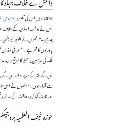
داعش کے خلاف جہاد کا 
2016ء میں اس کی تصویر
ابومہدی ال
اس نے دولت اسلامیہ کے خلاف عراقی
چاہیے۔" انھوں نے فلوجہ آپریشن کے 
پادریوں کا فخر ہے۔‘‘ عراقی مقدس جن
ملک کی سرزمین پر حملے کا موقع نہ دینا۔"
ان کے دفتر کے سربراہ اور ان کے بیٹ
سے آزاد ہوں۔" انھوں نے اسی طرح "
اور ثابت کیا کہ وہ طاقت کے ساتھ 
حوزہ نجف العلمیہ پروجیک