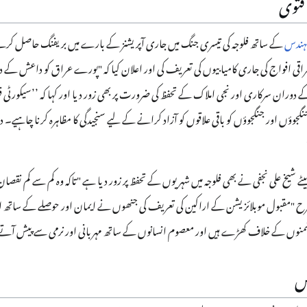
فتوی
مہندس
کے ساتھ فلوجہ کی تیسری جنگ میں جاری آپریشنز کے بارے میں بریفنگ حاصل کرتے ہو
 افواج کی جاری کامیابیوں کی تعریف کی اور اعلان کیا کہ "پورے عراق کو داعش کے 
دوران سرکاری اور نجی املاک کے تحفظ کی ضرورت پر بھی زور دیا اور کہا کہ ’’سیکورٹی 
گجوؤں اور جنگجوؤں کو باقی علاقوں کو آزاد کرانے کے لیے سنجیدگی کا مظاہرہ کرنا چاہی
ے شیخ علی نجفی نے بھی فلوجہ میں شہریوں کے تحفظ پر زور دیا ہے "تاکہ وہ کم سے کم نق
مقبول موبلائزیشن کے اراکین کی تعریف کی جنھوں نے ایمان اور حوصلے کے ساتھ ایک ب
دشمنوں کے خلاف کھڑے ہیں اور معصوم انسانوں کے ساتھ مہربانی اور نرمی سے پیش آتے
ٹس