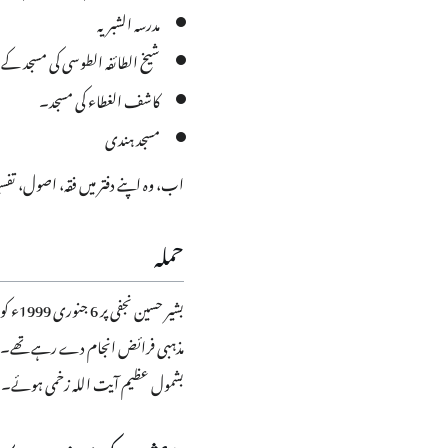
مدرسہ الشبریہ
شیخ الطائفہ الطوسی کی مسجد کے 
کاشف الغطاء کی مسجد۔
مسجد ہندی
اب، وہ اپنے دفتر میں فقہ، اصول، تفس
حملہ
بشیر 
مذہبی فرائض انجام دے رہے تھے۔ اس 
بشمول عظیم آیت اللہ زخمی ہوئے۔