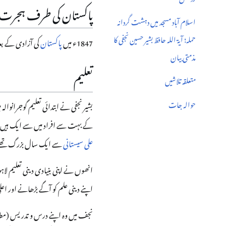
پاکستان کی طرف ہجرت
اسلام آباد مسجد میں دہشت گردانہ
حملہ؛ آیۃ اللہ حافظ بشیر حسین نجفی کا
1847ء میں
پاکستان
کی آزادی کے بعد 
مذمتی بیان
تعلیم
متعلقہ تلاشیں
حوالہ جات
بشیر نجفی نے ابتدائی تعلیم گوجرانوالہ میں حاصل کی۔ اس کے 
کے بہت سے افراد میں سے ایک ہیں اور
علی سیستانی
سے ایک سال بزرگ تھ
انھوں نے اپنی بنیادی دینی تعلیم لا
اپنے دینی علم کو آگے بڑھانے اور اعل
نجف میں وہ اپنے درس و تدریس (مطالع