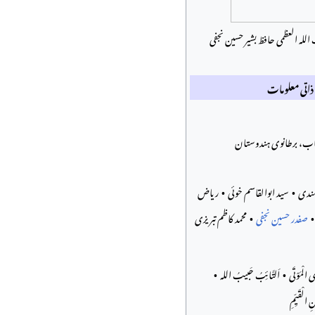
لہ العظمی حافظ بشیر حسین نجفی
ذاتی معلومات
جاب، برطانوی ہندوستان
 ہندی
سید ابوالقاسم خوئی
ریاض
صفدر حسین نجفی
محمد کاظم تبریزی
ِی الْمَوْتَی
اَلتَّائِبُ حَبیبُ الله
 الْقَیِّمِ