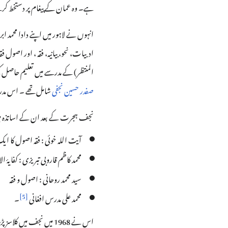
ہے۔ وہ عمان کے پیغام پر دستخط کرن
ادبیات، نحو، بیانیہ، فقہ ، اور اصول ف
المنتظر) کے مدرسے میں تعلیم حاصل
صفدر حسین نجفی
شامل تھے ۔ اس مدرسے
نجف ہجرت کے بعد ان کے اساتذہ میں
آیت اللہ خوئی : فقہ اصول کا ای
محمد کاظم قاروبی تبریزی : کفا
سید محمد روحانی : اصول و فقہ
]
5
[
محمد علی مدرس افغانی
۔
اس نے 1968 میں نجف می