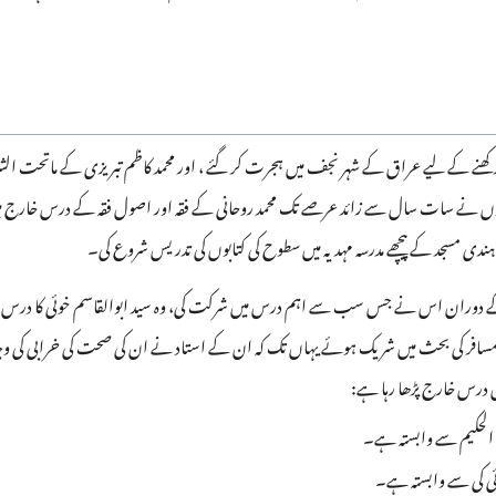
جاری رکھنے کے لیے عراق کے شہر نجف میں ہجرت کر گئے ، اور محمد کاظم تبریزی کے ماتحت الش
ندی مسجد کے پیچھے مدرسہ مہدیہ میں سطوح کی کتابوں کی تدریس شروع کی۔
 دوران اس نے جس سب سے اہم درس میں شرکت کی، وہ سید ابوالقاسم خوئی کا درس ت
ز مسافر کی بحث میں شریک ہوئے یہاں تک کہ ان کے استاد نے ان کی صحت کی خرابی کی وجہ 
 درس خارج پڑھا رہا ہے:
ئی الحکیم سے وابستہ ہے۔
خوئی کی سے وابستہ ہے۔