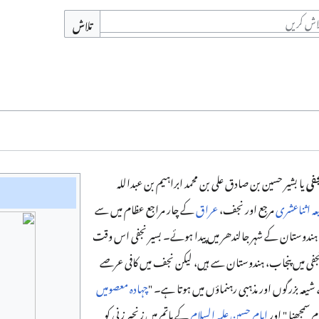
تلاش
جفی
یا بشیر حسین بن صادق علی بن محمد ابراہیم بن عبداللہ
ہ اثناعشری
مرجع اور نجف،
عراق
کے چار مراجع عظام میں سے
دوستان کے شہر جالندھر میں پیدا ہوئے۔ بسیر نجفی اس وقت
جفی میں پنجاب، ہندوستان سے ہیں، لیکن نجف میں کافی عرصے
یعہ بزرگوں اور مذہبی رہنماؤں میں ہوتا ہے۔ "
چہادہ معصومیں
 سمجھنا " اور
امام حسین علیہ السلام
کے ماتم میں زنجیر زنی کو