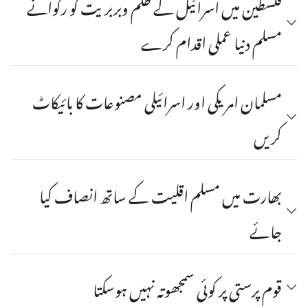
فلسطین میں اسرائیل کے ظلم وبربریت کو رکوانے
مسلم دنیا عملی اقدام کرے
مسلمان امریکی اور اسرائیلی مصنوعات کا بائیکاٹ
کریں
بھارت میں مسلم اقلیت کے ساتھ انصاف کیا
جائے
قوم پرستی پر کوئی سمجھوتہ نہیں ہوسکتا