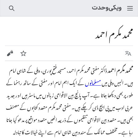
تلاش
محمد مکرم احمد
زبان
ماخذ
زیر نظر کریں
محمد مکرم احمد
ڈاکٹر مفتی محمد مکرم احمد، مسجد فتح پوری، دہلی کے شاہی امام
ہیں۔ انہیں دہلی میں
مسلمانوں
کے ایک اہم امام اور مفتی کے ساتھ رہنما کے
طور پر بھی دیکھا جاتا ہے۔ آپ پانچ بین الاقوامی زبانوں میں ماسٹر ہیں اور جدید
عربی ادب میں پی ایچ ڈی کر چکے ہیں۔ مفتی محمد مکرم متعدد کتابوں کے مصنف
بھی ہیں۔ متعدد بین الاقوامی تنظیموں کے ذریعہ انھیں متعدد مواقع پر مدعو کیا جاتا
رہا ہے۔ مختلف ممالک کے مندوبین شاہی امام سے اپنے خیالات کا تبادلہ