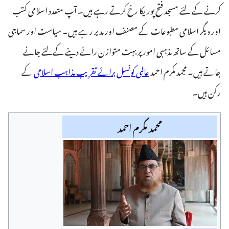
کرنے کے لئے مسجد فتح پوریکا رخ کرتے رہے ہیں۔ آپ متعدد اسلامی کتب
اور دیگر اسلامی مطبوعات کے مصنف اور مدیر رہے ہیں۔ سیاست اور سماجی
مسائل کے ساتھ مذہبی امور پر بہت متوازن رائے دینے کےلئے جانے
جاتے ہیں۔ مجمد مکرم احمد
عالمی کونسل برائے تقریب مذاہب اسلامی
کے
رکن ہیں۔
محمد مکرم احمد