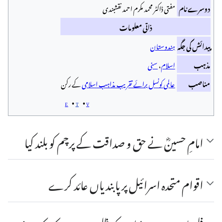
دوسرے نام
مفتی ڈاکٹر محمد مکرم احمد نقشبندی
ذاتی معلومات
پیدائش کی جگہ
ہندوستان
مذہب
اسلام
،
سنی
مناصب
عالمی کونسل برائے تقریب مذاہب اسلامی
کے رکن
e
t
v
امامِ حسینؓ نے حق و صداقت کے پرچم کو بلند کیا
اقوام متحدہ اسرائیل پر پابندیاں عائد کرے