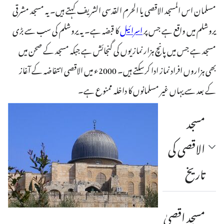
مسلمان اس المسجد الاقصی یا الحرم القدسی الشریف کہتے ہیں۔ یہ مسجد مشرقی
یروشلم میں واقع ہے جس پر
اسرائیل
کا قبضہ ہے۔ یہ یروشلم کی سب سے بڑی
مسجد ہے جس میں پانچ ہزار نمازیوں کی گنجائش ہے جبکہ مسجد کے صحن میں
بھی ہزاروں افراد نماز ادا کرسکتے ہیں۔ 2000ء میں الاقصی انتفاضہ کے آغاز
کے بعد سے یہاں غیر مسلمانوں کا داخلہ ممنوع ہے۔
مسجد
الاقصی کی
تاریخ
مسجد اقصیٰ