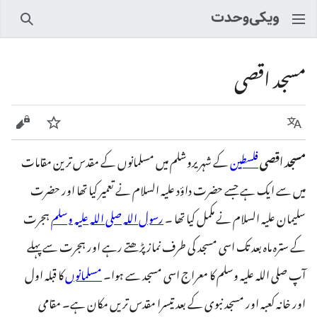
تلاش
مسجد اقصی
زبان
ماخذ
زیر نظر کریں
مسجد اقصی
فلسطین
کے شہر یروشلم میں مسلمانوں کے مقدس ترین مقامات
میں سے ایک ہے جسے حضرت داؤد علیہ السلام نے تعمیر کیا تھا اور حضرت
سلیمان علیہ السلام نے مکمل کیا تھا ۔
رسول اللہ صلی اللہ علیہ وسلم
ہجرت
کے سترہ ماہ بعد تک اسی مسجد کی طرف نماز پڑھتے رہے اور ہجرت سے پہلے
آپ صلی اللہ علیہ وسلم کا معراج اسی مسجد سے ہوا۔
مسلمانوں
کا قبلہ اول
اور خانہ کعبہ اور مسجد نبوی کے بعد تیسرا مقدس تریں مکان ہے۔ مقامی