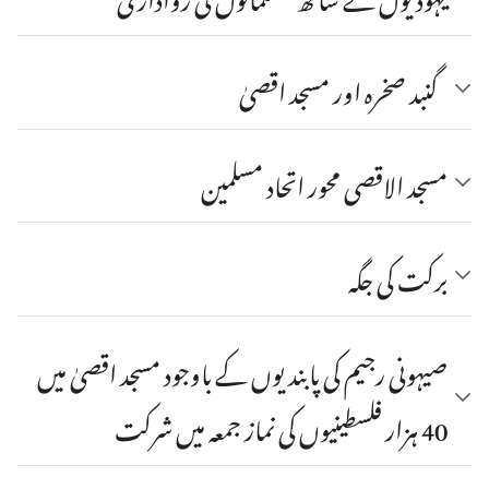
گنبد صخرہ اور مسجد اقصیٰ
مسجد الاقصی محور اتحاد مسلمین
برکت کی جگہ
صیہونی رجیم کی پابندیوں کے باوجود مسجد اقصیٰ میں
40 ہزار فلسطینیوں کی نماز جمعہ میں شرکت