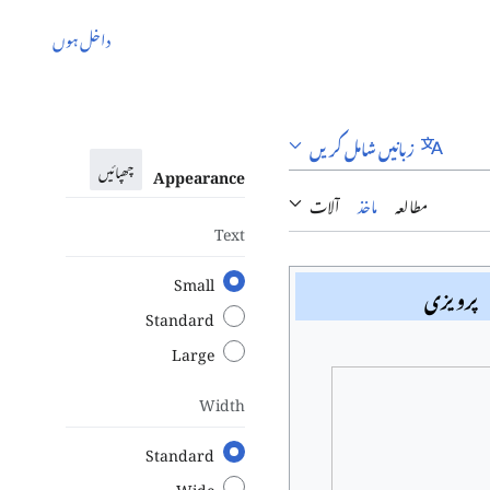
داخل ہوں
زبانیں شامل کریں
چھپائیں
Appearance
مطالعہ
ماخذ
آلات
Text
Small
پرویزی
Standard
Large
Width
Standard
Wide