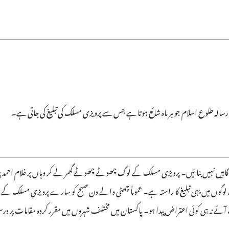
سالہ طلوع اسلام جو ہر ماہ شائع ہوتا ہے جس سے پرویزی مسلک کی تبلیغ کی جاتی ہے۔
یں نہیں بنا ئیں۔ پرویزی مسلک کے لوگ چھوٹے چھوٹے گھر لے کر وہاں پر غلام احمد پروی
ے لوگوں میں یہی تبلیغ کا راستہ ہے۔ عموماً چھٹی والے دن صبح کو سارے پرویزی مسلک ک
ت آئے نہ ہی کوئی اعتراض پیدا ہو۔ پاکستان میں مختلف شہروں میں مقرر کردہ مقامات پر 