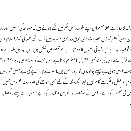
بارک کا روز ہے محلہ مسلمان اپنے طور پر اس فکر میں لگے ہوئے ہیں کہ مساجد کی صفیں اور د
 ہوئی اُدھر نمازی حضرات بھی جوق در جوق مساجد میں آنے لگے جمعہ کی نماز اسلام کا
اور ثواب کیا ہے؟ یہ انسانی اعمال کا وہ نتیجہ ہے جو مخصوص شکل میں اس دنیا میں ملتا ہے ا
قرآن سے اس کی سند نہیں ملتی ایسا معلوم ہوتا ہے اس عقیدہ کو اسلام میں زبر دستی داخل 
فیت ایسی ہوتی ہے جیسے جانوروں کا ریوڑ جس میں ماسوائے چرواہے کی بے معنی آوازوں 
 ہجوم جو عقل و فکر سے کام نہیں لیتا ایک لحہ کے لئے بھی سوچنے کی ضرورت محسوس نہیں 
 اس کی حکمت کیا ہے۔ اس کے مقاصد اور غرض وغایت کیا ہے؟ سب سے پہلے دیکھنا یہ ہے