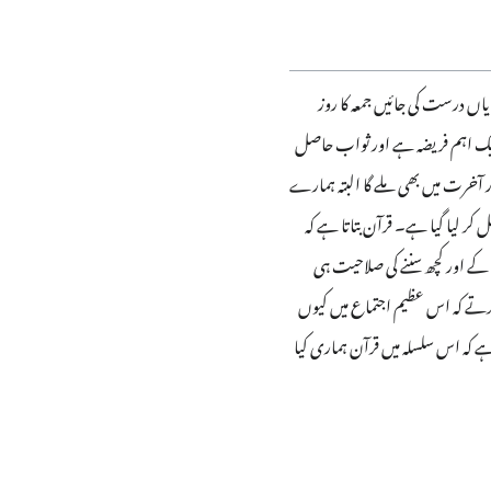
ریاں درست کی جائیں جمعہ کا روز
 ایک اہم فریضہ ہے اور ثواب حاصل
ور آخرت میں بھی ملے گا البتہ ہمارے
کر لیا گیا ہے۔ قرآن بتاتا ہے کہ
کے اور کچھ سننے کی صلاحیت ہی
کرتے کہ اس عظیم اجتماع میں کیوں
 کہ اس سلسلہ میں قرآن ہماری کیا