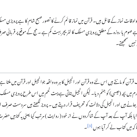
واوقات نماز کے قائل ہیں۔ قرآن میں نماز قائم کرنے کا تصور صبح شام کا ہے پرویزی مسلک
 کا ہے صوم یا روزہ کے مطلق پرویزی مسلک کا لٹریچر بہت کم ہے ۔ حج کے موقع پر قربانی
یں سمجھتے۔
ن کو مانتے ہیں اس لئے وہ قرآن اور انجیل کا ہر وہ واقعہ جوانجیل اور قرآن میں ملتا ہے بظ
یں بچہ (عیسی) کو جنم دیا۔ لیکن انجیل بتاتی ہے بیت لحم میں اس طرح پرویزی مسلک مناظ
انے ہیں اور انجیل کی دلالت کو تحریف قرار دیتے ہیں ۔ پرویز لکھتے ہیں سردست صرف اتنا سمج
ایا بلکہ آپ کے بعد آپ کے شاگردوں نے از خود ( روایت ) مرتب کیا یعنی یہ کتابیں حضرت ع
]
3
[
کہ میں کتاب لے کر آیا ہوں
۔