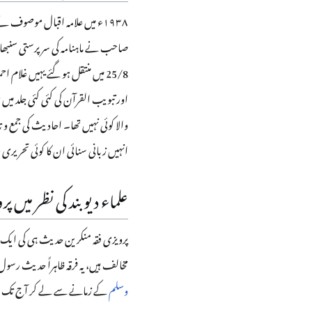
۱۹۳۸ء میں علامہ اقبال موصوف ن
اور تبویب القرآن کی کئی کئی جلد م
والا کوئی نہیں تھا۔ احادیث کی جمع
انہیں زبانی سنائی ان کا کوئی تحریری
علماء دیوبند کی نظر میں پ
پرویزی فقہ منکرین حدیث ہی کی ایک 
مخالف ہیں، یہ فرقہ ظاہراً حدیث رسو
وسلم
کے زمانے سے لے کر آج تک مذہ