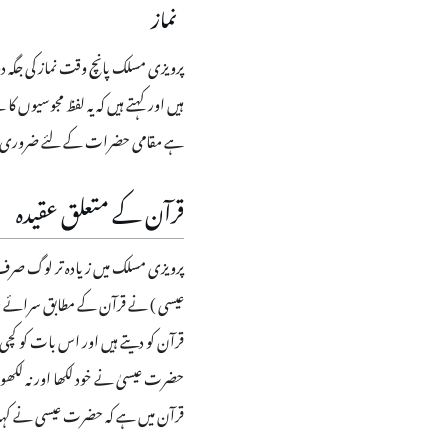
نماز
پرویزی مسلک پانچ وقت نماز کی جگہ د
ہیں اور کہتے ہیں کہ یہ لفظ مجوسیوں
ہے مقامی حضرات کے لئے ضروری نہ
قرآن کے متعلق عقیدہ
پرویزی مسلک میں زیادہ تر لوگ صرف قرآ
عیسی ) نے قرآن کے مطابق سرائے رم م
قرآن کو دیتے ہیں اور اس بات کو کچی ج
حضرت عیسیٰ نے خود لکھا اور نہ لکھو
قرآن میں ہے کہ حضرت عیسی نے کہا 