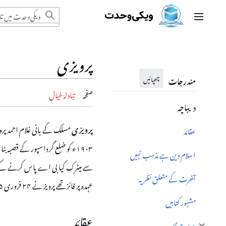
ندرجات
مرکزی مینو
ا
خ
پرویزی
ریں
چھپائیں
مندرجات
صفحہ
تبادلۂ خیال
دیباچہ
پرویزی
مسلک کے بانی غلام احمد پرو
عقا‏ئد
اسلام دین ہے مذہب نہیں
آخرت کے متعلق نظریہ
عہدہ پر فائز تھے پرویز نے ۲۴ فروری ۱۹۸۵ ء کولا ہور میں وفات پائی۔
مشہور کتابیں
عقا‏ئد
عبادت گاہ