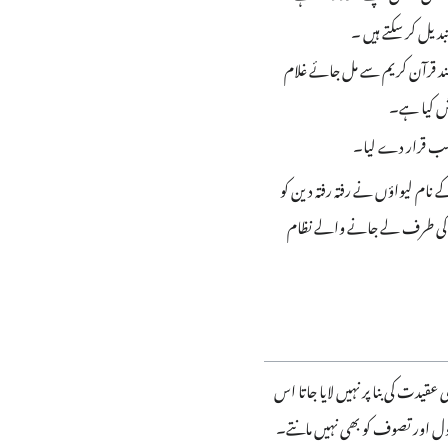
دیل کر سکتے ہیں ۔
 سند قرآن کریم سے مل جائے غلام
یش کیا ہے۔
ذہب قرار دے لیا۔
ام لیواؤں نے رفتہ رفتہ دین کو
صود کی طرف لے جانے والے نظام
قیدت کی بنا پر نہیں لایا جاتا اس
ول اور تصوف کو بھی نہیں مانتے۔