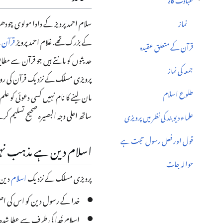
عبادت گاہ کے ذیلی قطعہ پر جائیں
سلام احمد پرویز کے دادا مولوی چود
نماز
کے بزرگ تھے. غلام احمد پرویز
قرآن
ک
قرآن کے متعلق عقیدہ
حدیثوں کو مانتے ہیں جو قرآن سے مط
جمعہ کی نماز
پرویزی مسلک کے نزدیک قرآن کی رو سے
طلوع اسلام
مان لینے کا نام نہیں کسی دعوئی کو 
ساتھ اعلی وجہ البصیرہ صحیح تسلیم کرن
علماء دیوبند کی نظر میں پرویزی
قول اور فعل رسول حجت ہے
اسلام دین ہے مذہب نہ
حوالہ جات
پرویزی مسلک کے نزدیک
اسلام
دین 
خدا کے رسول دین کو اس کی ا
اسلام خُدا کی طرف سے عطا شدہ 