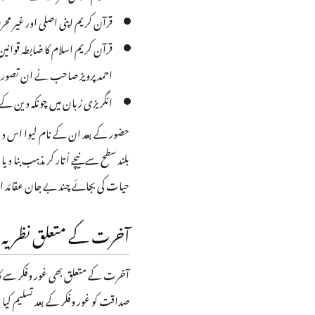
قرآن کریم اپنی اصلی اور غیر م
قرآن کریم اسلام کا ضابطہ قوانی
احمد پرویز صاحب نے ان تصورات
انگریزی زبان میں چونکہ دین کے
حضور کے بعد ان کے نام لیوا اس دین
بلند سطح سے نیچے اُتار کر مذہب بن
حیات کی بجائے چند بے جان عقائد اور
آخرت کے متعلق نظریہ
آخرت کے متعلق بھی غور وفکر سے کام ل
صداقت کو غور وفکر کے بعد تسلیم کی