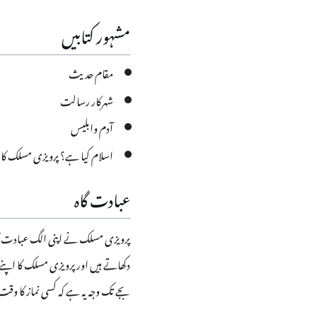
مشہور کتابیں
مقام حدیث
شهرکار رسالت
آدم وابلیس
اسلام کیا ہے؟ پرویزی مسلک کا ر
عبادت گاہ
پرویزی مسلک نے اپنی الگ عبادت گاہ
دکھاتے ہیں اور پرویزی مسلک کا اپن
بجے تک وجہ یہ ہے کہ کسی نماز کا وق