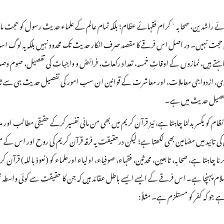
راشدین، صحابہٴ کرام فقہائے عظام؛ بلکہ تمام عالم کے علماء حدیث رسول کو حجت مانت
 حجت نہیں۔ در اصل اس فرقے کا مقصد صرف انکار حدیث تک محدود نہیں بلکہ یہ لوگ ا
 چاہتے ہیں، نمازوں کے اوقاتِ خمسہ، تعداد رکعات، فرائض و واجبات کی تفصیل، صوم و
داری، ازدواجی معاملات، اور معاشرت کے قوانین ان سب امور کی تفصیل حدیث ہی سے ثاب
وتفصیل حدیث میں ہے۔
کو یکسر بدلنا چاہتا ہے، نیز قرآن کریم میں بھی من مانی تفسیر کرکے حقیقی مطالب اور مرادِ 
 کی تائید میں مضامین بھی لکھتا ہے؛ لیکن درحقیقت یہ فرقہ قرآن کریم کی روح اور اس کے مفہ
رنا چاہتا ہے، صحابہ، تابعین، محدثین، فقہاء، صوفیاء، اولیاء اورعلماء کو (نعوذ باللہ) قرآن 
پہنچا ہے۔ اس فرقے کے ایسے ایسے باطل عقائد ہیں کہ جن کا حقیقت سے کوئی واسطہ نہیں
ے جو کہ کفر کو مستلزم ہے۔ مثلاً: