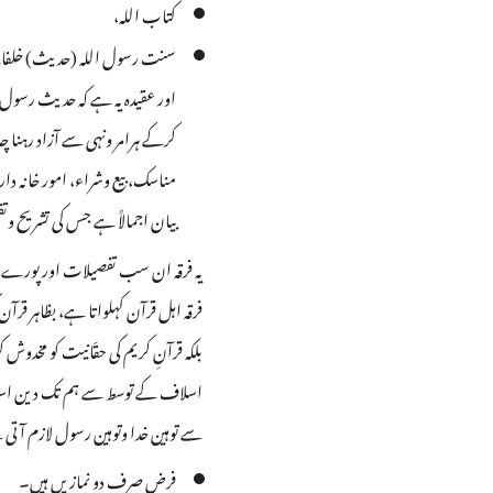
کتاب اللہ،
سنت رسول اللہ (حدیث) خلفائے 
اور عقیدہ یہ ہے کہ حدیث رسول
کرکے ہرامر ونہی سے آزاد رہنا
مناسک، بیع وشراء، امور خانہ 
بیان اجمالاً ہے جس کی تشریح 
یہ فرقہ ان سب تفصیلات اور پورے نظام 
فرقہ اہل قرآن کہلواتا ہے، بظاہر قرآن
بلکہ قرآنِ کریم کی حقّانیت کو مخدوش ک
اسلاف کے توسط سے ہم تک دین اسلام 
سے توہین خدا وتوہین رسول لازم آتی ہ
فرض صرف دو نمازیں ہیں۔