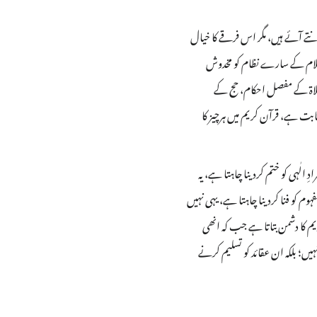
ے آئے ہیں، مگر اس فرقے کا خیال
سلام کے سارے نظام کو مخدوش
صلاة کے مفصل احکام، حج کے
ت ہے، قرآن کریم میں ہرچیز کا
الٰہی کو ختم کردینا چاہتا ہے، یہ
وم کو فنا کردینا چاہتا ہے، یہی نہیں
کریم کا دشمن بتاتا ہے جب کہ انھی
؛ بلکہ ان عقائد کو تسلیم کرنے