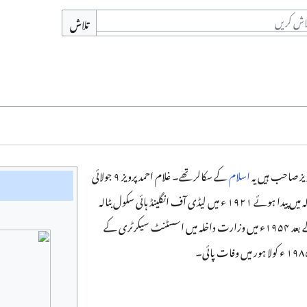
تلاش
یز صاحب ہیں یہ
اسلام
کے سکالر تھے۔ غلام احمد پرویز ۹ جولائی
۱۹۰۳ء کو ضلع گرداسپور کے قصبہ بٹالہ میں پیدا ہوئے ۱۹۲۱ ء میں لیڈی آف انگلینڈ ہائی سکول بٹالہ
سے میٹرک کیا بی اے پاس کرنے کے بعد ۱۹۵۴ء میں وزارت داخلہ میں اسسٹنٹ سیکرٹری کے