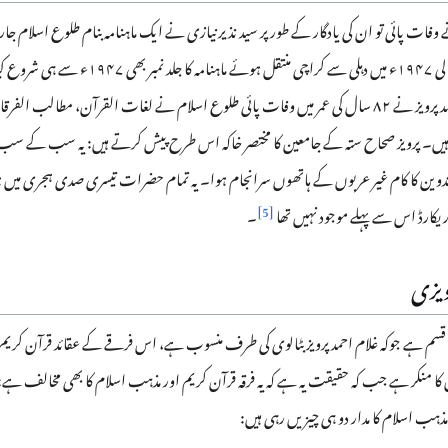
ے وفات پائی تو ان کی یادگار کے طور پر سید نذیر نیازی نے ایک ماہنامہ بنام طلوع اسلام ج
25/8 میں منتقل ہو گئے یہیں غلام احمد پرویز نے ۸۲ سال کی عمر میں وفات پائی طلوع اسلام نے لغات الق
یں ہیں۔ پرویز صحاح ستہ کے جامعین کا مختصر خاکہ اس طرح پیش کرتے ہیں: یہ سب کے سب 
 و تدوین کا کام غیر عربوں کے ہاتھوں سرانجام ہوا۔ یہ تمام حضرات تیسری صدی ہجری می
]
5
[
 ریکارڈ اس سے پہلے موجود نہیں تھا
۔
رویزی
قسم ہے جوکہ غلام احمد پرویز بٹالوی کی طرف منسوب ہے، اس فرقے کے عقائد قرآن کریم
ل کا منکر ہے جب کہ حقیقت یہ ہے کہ یہ فرقہ قرآن کریم اور مذہب اسلام کا بھی مخالف ہے؛
ب اسلام کا مدار دو ہی چیزیں رہی ہیں: