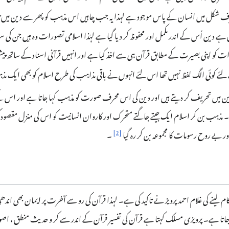
حرف شکل میں انسان کے پاس موجود ہے لہذا یہ جب چاہیں اس مذہب کو پھر سے دین میں تب
ن ہے دین اُس کے اندر مکمل اور محفوظ کر دیا گیا ہے لہٰذا اسلامی تصورات وہ ہیں جن کی
 کو اپنی بصیرت کے مطابق قرآن ہی سے اخذ کیا ہے اور انہیں قرآنی اسناد کے ساتھ پ
 لئے کوئی الگ لفظ نہیں تھا اس لئے انہوں نے باقی مذاہب کی طرح اسلام کو بھی ایک م
 میں تحریف کر دیتے ہیں اور دین کی اس محرف صورت کو مذہب کہا جاتا ہے اور اس کے ن
ا دیا ۔ مذہب بن کر اسلام ایک جیتے جاگتے متحرک اور کاروان انسانیت کو اس کی منزل مق
]
2
[
 بے روح رسومات کا مجموعہ بن کر رہ گیا
۔
ینے کی غلام احمد پرویز نے تاکید کی ہے۔ لہذا قرآن کی رو سے آخرت پر ایمان بھی اندھی ع
ا جاتا ہے۔ پرویزی مسلک کہتا ہے قرآن کی تفسیر قرآن کے اندر سے کر و حدیث منطق ، اص