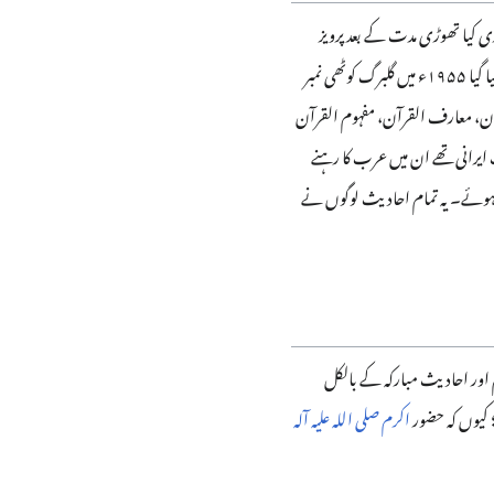
اری کیا تھوڑی مدت کے بعد پرویز
صاحب نے ماہنامہ کی سر پرستی سنبھالی ۱۹۴۷ء میں دہلی سے کراچی منتقل ہوئے ماہنامہ کا جلد نمبر بھی ۱۹۴۷ء سے ہی شروع کیا گیا ۱۹۵۵ء میں گلبرگ کوٹھی نمبر
رآن، مطالب الفرقان، معارف القرآن، مفہوم القرآن
ایرانی تھے ان میں عرب کا رہنے
ں ہوئے۔ یہ تمام احادیث لوگوں نے
 اور احادیث مبارکہ کے بالکل
 کیوں کہ حضور
اکرم صلی اللہ علیہ آلہ