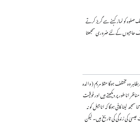
 صلوہ کو نماز کہنے سے گریز کرتے
 صرف حاجیوں کے لئے ضروری سمجھتا
اہر وہ مختلف ہوگا مثلا مریم ( والدہ
ر انا طور پر دیکھتے ہیں اور فوقیت
ھ لینا کافی ہوگا کہ اناجیل کو نہ
یسیٰ کی زندگی کی تاریخ ہیں۔ لیکن