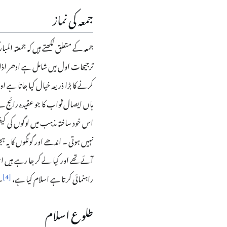
جمعہ کی نماز
جمعہ کے متعلق لکھتے ہیں کہ جمعتہ الم
ترجیحات اول میں شامل ہے ادھر اذان
کرنے کا بڑا ذریعہ خیال کیا جاتا ہے 
ہاں ایصال ثواب کا جو عقیدہ رائج ہے 
اس خود ساختہ مذہب میں لوگوں کی کی
نہیں ہوتی ۔ اندھے اور گونگوں کا یہ
آئے تھے اور کیا لے کر جا رہے ہیں
]
4
[
راہنمائی کرتا ہے اسلام کیا ہے،
۔
طلوع اسلام