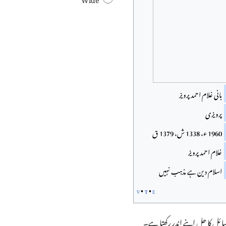
بانی غلام احمد پرویز
پرویزی
1960 ء، 1338 ش، 1379 ق
غلام احمد پرویز
اسلام دین ہے مذہب نہیں
v
t
e
ائل کا حل اپنے اندر رکھتا ہے۔