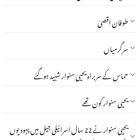
طوفان اقصیٰ
سرگرمیاں
حماس کے سربراہ یحییٰ سنوار شہید ہوگئے
یحیی سنوار کون تھے
یحییٰ سنوار نے 22 سال اسرائیلی جیل میں یہودیوں