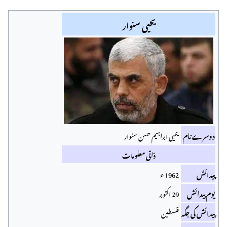
يحيى سنوار
دوسرے نام
یحیی ابراہیم حسن سنوار
ذاتی معلومات
پیدائش
1962 ء
یوم پیدائش
29 اکتوبر
پیدائش کی جگہ
فلسطین