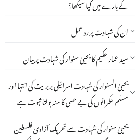
کے بارے میں کیا سیکھا؟
ان کی شہادت پر رد عمل
سید عمار حکیم کا یحییٰ سنوار کی شہادت پر بیان
یحییٰ السنوار کی شہادت اسرائیلی بربریت کی انتہا اور
مسلم حکمرانوں کی بے حسی کا منہ بولتا ثبوت ہے
یحییٰ سنوار کی شہادت سے تحریک آزادی فلسطین