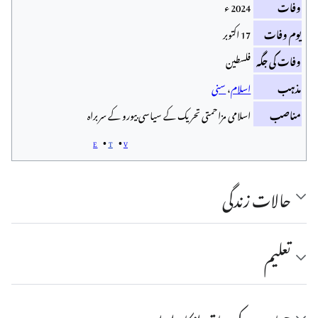
وفات
2024 ء
یوم وفات
17 اکتوبر
وفات کی جگہ
فلسطین
مذہب
اسلام
،
سنی
مناصب
اسلامی مزاحمتی تحریک کے سیاسی بیورو کے سربراہ
e
t
v
حالات زندگی
تعلیم