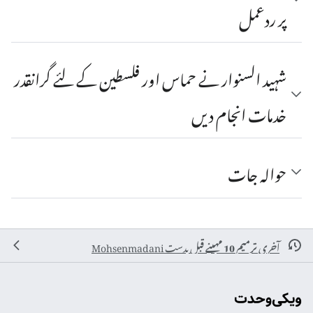
پر ردعمل
شہید السنوار نے حماس اور فلسطین کے لئے گرانقدر
خدمات انجام دیں
حوالہ جات
آخری ترمیم 10 مہینے قبل
بدست
Mohsenmadani