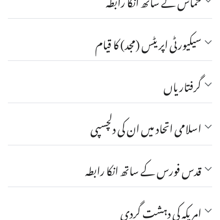
حماس کے ساتھ انکا رابطه
سیکیورٹی اپریٹس (مجد) کا قیام
گرفتاریاں
اسلامی اتحاد میں ان کی دلچسپی
قدس فورس کے ساتھ انکا رابطه
امریکہ کی دہشت گردی