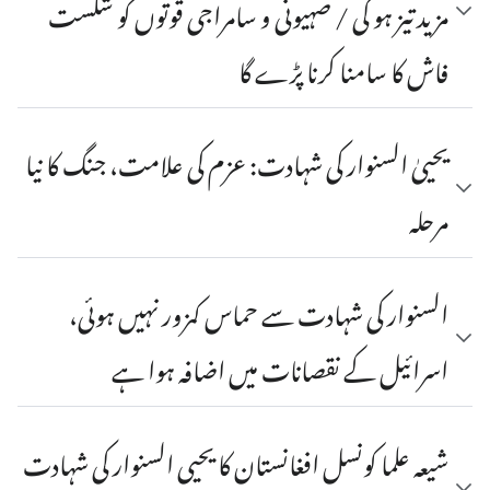
مزید تیز ہو گی / صہیونی و سامراجی قوتوں کو شکست
فاش کا سامنا کرنا پڑے گا
یحییٰ السنوار کی شہادت: عزم کی علامت، جنگ کا نیا
مرحلہ
السنوار کی شہادت سے حماس کمزور نہیں ہوئی،
اسرائیل کے نقصانات میں اضافہ ہوا ہے
شیعہ علما کونسل افغانستان کا یحیی السنوار کی شہادت