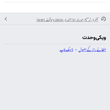
آخری ترمیم مورخہ 31 جنوری 2024ء بوقت 16:01
اخفائے راز کے اصول
ڈیسک ٹاپ