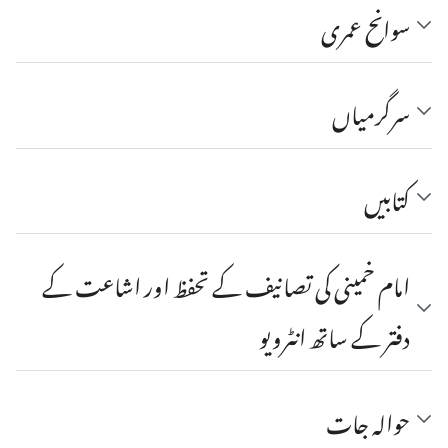
سوانح عمری
سرگرمیاں
کتابیں
امام خمینی کی تصانیف کے تحفظ اور اشاعت کے
دفتر کے ساتھ انٹرویو
حواله جات