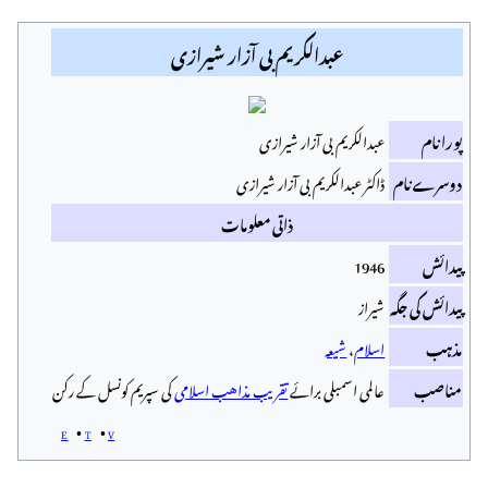
عبدالکریم بی آزار شیرازی
پورا نام
عبدالکریم بی آزار شیرازی
دوسرے نام
ڈاکٹر عبدالکریم بی آزار شیرازی
ذاتی معلومات
پیدائش
1946
پیدائش کی جگہ
شیراز
مذہب
اسلام
،
شیعہ
مناصب
عالمی اسمبلی برائے
تقریب مذاهب اسلامی
کی سپریم کونسل کے رکن
e
t
v