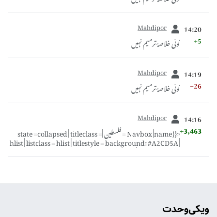
سابقہ
Mahdipor
14:20
+5
کوئی خلاصۂ ترمیم نہیں
سابقہ
Mahdipor
14:19
−26
کوئی خلاصۂ ترمیم نہیں
سابقہ
Mahdipor
14:16
+3,463
«{{Navbox |name = فلسطین |state =collapsed | titleclass =
hlist | listclass = hlist | titlestyle = background: #A2CD5A |
belowstyle = background: #F2CECE |group1style =
background:#E0F2CE |group2style =
background:#CEF2D4 |group3style =
background:#CEF2E6 |group4style =
background:#F2E6CE |group5style =
|title =
background:#F2D4CE |image =
70px|link=|alt=
فلس...» مواد پر مشتمل نیا صفحہ بنایا