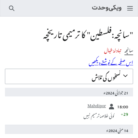
تلاش
"سانچہ:فلسطین" کا ترمیمی تاریخچہ
سانچہ
تبادلۂ خیال
اس صفحہ کے نوشتے دیکھیں
نسخوں کی تلاش
21 جولائی 2024ء
سابقہ
Mahdipor
18:00
+29
کوئی خلاصۂ ترمیم نہیں
14 مئی 2024ء